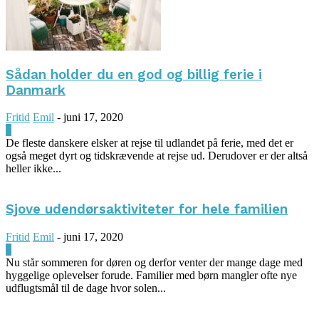
Sådan holder du en god og billig ferie i
Danmark
Fritid
Emil
-
juni 17, 2020
0
De fleste danskere elsker at rejse til udlandet på ferie, med det er
også meget dyrt og tidskrævende at rejse ud. Derudover er der altså
heller ikke...
Sjove udendørsaktiviteter for hele familien
Fritid
Emil
-
juni 17, 2020
0
Nu står sommeren for døren og derfor venter der mange dage med
hyggelige oplevelser forude. Familier med børn mangler ofte nye
udflugtsmål til de dage hvor solen...