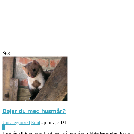
Søg
Døjer du med husmår?
Uncategorized
Emil
-
juni 7, 2021
0
Husmår afføring er et klart tegn på husmårens tilstedeværelse. Er du