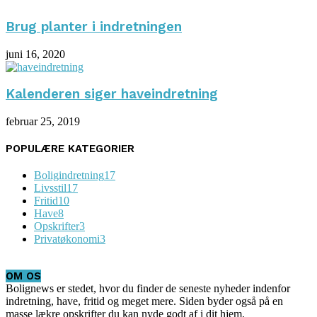
Brug planter i indretningen
juni 16, 2020
Kalenderen siger haveindretning
februar 25, 2019
POPULÆRE KATEGORIER
Boligindretning
17
Livsstil
17
Fritid
10
Have
8
Opskrifter
3
Privatøkonomi
3
OM OS
Bolignews er stedet, hvor du finder de seneste nyheder indenfor
indretning, have, fritid og meget mere. Siden byder også på en
masse lækre opskrifter du kan nyde godt af i dit hjem.