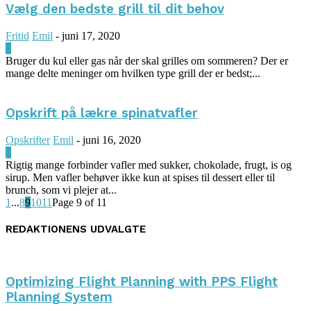
Vælg den bedste grill til dit behov
Fritid
Emil
-
juni 17, 2020
0
Bruger du kul eller gas når der skal grilles om sommeren? Der er
mange delte meninger om hvilken type grill der er bedst;...
Opskrift på lækre spinatvafler
Opskrifter
Emil
-
juni 16, 2020
0
Rigtig mange forbinder vafler med sukker, chokolade, frugt, is og
sirup. Men vafler behøver ikke kun at spises til dessert eller til
brunch, som vi plejer at...
1
...
8
9
10
11
Page 9 of 11
REDAKTIONENS UDVALGTE
Optimizing Flight Planning with PPS Flight
Planning System