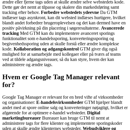
ændre eller fjerne tags uden at skulle ændre selve webstedets kode.
Dette gør det nemt at tilpasse og skalere din markedsføring samt
tracking efter behov.
Forbedre webstedets ydeevne
Da GTM
indlæser tags asynkront, kan dit websted indlæses hurtigere, hvilket
blandt andet forbedrer brugeroplevelsen og det kan dermed have en
positiv påvirkning på din placering i søgeresultaterne.
Avancerede
tracking
Med GTM kan du implementere avanceret sporings
funktionalitet som e-handelssporing, konverteringssporing og
begivenhedssporing uden at skulle forstå eller ændre komplekse
kode.
Kollaboration og adgangskontrol
GTM giver dig også
mulighed for at samarbejde med kollegaer eller på tværs af teams
ved at tildele adgangsniveauer, så du kan styre, hvem der kan
administrere og ændre tags.
Hvem er Google Tag Manager relevant
for?
Google Tag Manager er relevant for en bred vifte af virksomheder
og organisationer:
E-handelsvirksomheder
GTM hjælper blandt
andet med at spore online salg og konverteringer nøjagtigt, hvilket er
afgørende for at optimere e-handel websteder.
Digital
marketingbureauer
Bureauer kan bruge GTM til nemt at
administrere tags for flere klienter og implementere sporingskoder
uden at skulle ændre klienternes websteder.
Webudviklere og