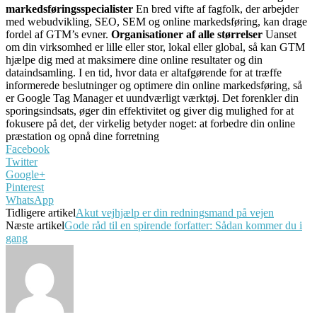
markedsføringsspecialister
En bred vifte af fagfolk, der arbejder
med webudvikling, SEO, SEM og online markedsføring, kan drage
fordel af GTM’s evner.
Organisationer af alle størrelser
Uanset
om din virksomhed er lille eller stor, lokal eller global, så kan GTM
hjælpe dig med at maksimere dine online resultater og din
dataindsamling. I en tid, hvor data er altafgørende for at træffe
informerede beslutninger og optimere din online markedsføring, så
er Google Tag Manager et uundværligt værktøj. Det forenkler din
sporingsindsats, øger din effektivitet og giver dig mulighed for at
fokusere på det, der virkelig betyder noget: at forbedre din online
præstation og opnå dine forretning
Facebook
Twitter
Google+
Pinterest
WhatsApp
Tidligere artikel
Akut vejhjælp er din redningsmand på vejen
Næste artikel
Gode råd til en spirende forfatter: Sådan kommer du i
gang