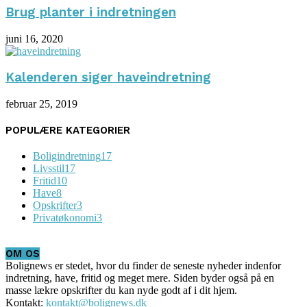
Brug planter i indretningen
juni 16, 2020
Kalenderen siger haveindretning
februar 25, 2019
POPULÆRE KATEGORIER
Boligindretning
17
Livsstil
17
Fritid
10
Have
8
Opskrifter
3
Privatøkonomi
3
OM OS
Bolignews er stedet, hvor du finder de seneste nyheder indenfor
indretning, have, fritid og meget mere. Siden byder også på en
masse lækre opskrifter du kan nyde godt af i dit hjem.
Kontakt:
kontakt@bolignews.dk