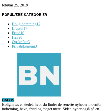
februar 25, 2019
POPULÆRE KATEGORIER
Boligindretning
17
Livsstil
17
Fritid
10
Have
8
Opskrifter
3
Privatøkonomi
3
OM OS
Bolignews er stedet, hvor du finder de seneste nyheder indenfor
indretning, have, fritid og meget mere. Siden byder også på en