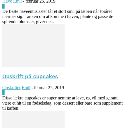
Have
Emil
-
februar 25, 2019
0
De fleste haveentusiaster får et stort smil på læben når foråret
nærmer sig. Tanken om at komme i haven, plante og passe de
spirende blomster, giver de...
Opskrift på cupcakes
Opskrifter
Emil
-
februar 25, 2019
0
Disse lækre cupcakes er super nemme at lave, og vil med garanti
være et hit til en fødselsdag, som dessert eller bare som supplement
til kaffen.