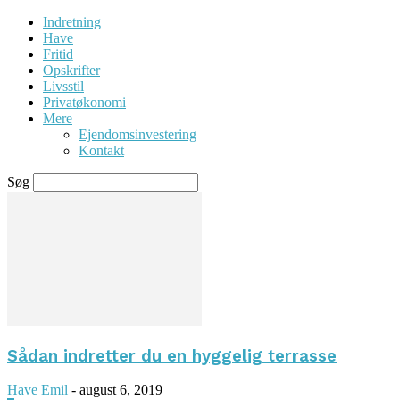
Indretning
Have
Fritid
Opskrifter
Livsstil
Privatøkonomi
Mere
Ejendomsinvestering
Kontakt
Søg
Sådan indretter du en hyggelig terrasse
Have
Emil
-
august 6, 2019