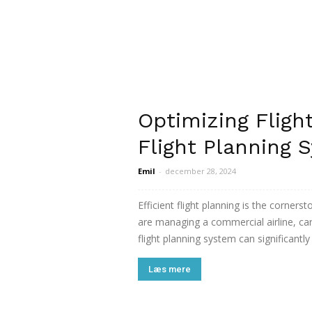
Optimizing Fligh
Flight Planning 
Emil
-
december 28, 2024
Efficient flight planning is the corner
are managing a commercial airline, carg
flight planning system can significantl
Læs mere