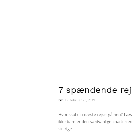
7 spændende re
Emil
-
februar 25, 2019
Hvor skal din næste rejse gå hen? Læs v
ikke bare er den sædvanlige charterfe
sin rige...