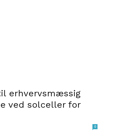
til erhvervsmæssig
e ved solceller for
0