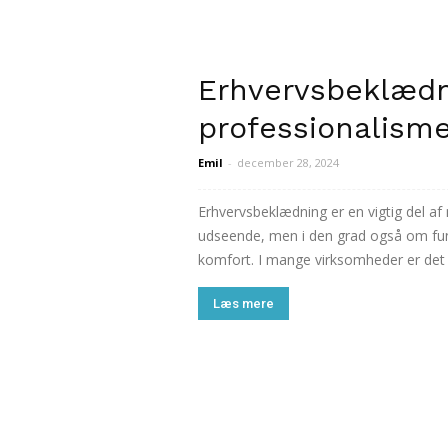
Erhvervsbeklædni
professionalisme
Emil
-
december 28, 2024
Erhvervsbeklædning er en vigtig del a
udseende, men i den grad også om fun
komfort. I mange virksomheder er det e
Læs mere