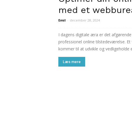
med et webbure
Emil
-
december 28, 2024
I dagens digitale æra er det afgørend
professionel online tilstedeværelse. Et
kommer til at udvikle og vedligeholde e
Læs mere