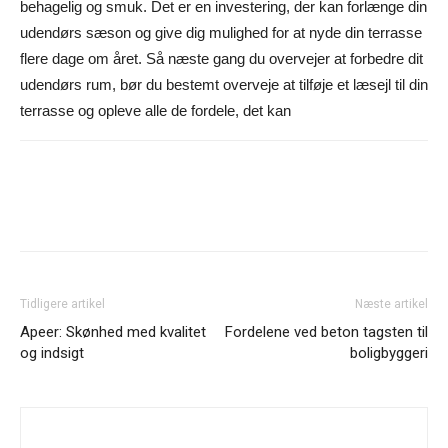
behagelig og smuk. Det er en investering, der kan forlænge din
udendørs sæson og give dig mulighed for at nyde din terrasse
flere dage om året. Så næste gang du overvejer at forbedre dit
udendørs rum, bør du bestemt overveje at tilføje et læsejl til din
terrasse og opleve alle de fordele, det kan
Facebook
Twitter
Google+
Pi
Tidligere artikel
Næste artikel
Apeer: Skønhed med kvalitet
Fordelene ved beton tagsten til
og indsigt
boligbyggeri