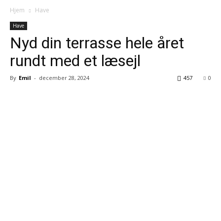
Hjem
Have
Have
Nyd din terrasse hele året
rundt med et læsejl
By
Emil
-
december 28, 2024
457
0
Facebook
Twitter
Google+
Pi