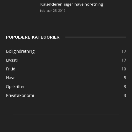
Kalenderen siger haveindretning
februar 25, 2019
POPULÆRE KATEGORIER
Boligindretning
17
Livsstil
17
Fritid
10
Have
8
Opskrifter
3
Privatøkonomi
3