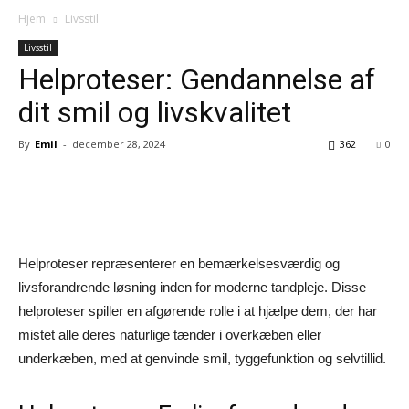
Hjem
Livsstil
Livsstil
Helproteser: Gendannelse af
dit smil og livskvalitet
By
Emil
-
december 28, 2024
362
0
Facebook
Twitter
Google+
Pi
Helproteser repræsenterer en bemærkelsesværdig og
livsforandrende løsning inden for moderne tandpleje. Disse
helproteser spiller en afgørende rolle i at hjælpe dem, der har
mistet alle deres naturlige tænder i overkæben eller
underkæben, med at genvinde smil, tyggefunktion og selvtillid.