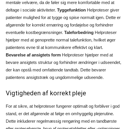
mentale velvære, da de føler sig mere komfortable med at
deltage i sociale aktiviteter.
Tyggefunktion
Helproteser giver
patienter mulighed for at tygge og spise normalt igen. Dette er
afgørende for korrekt ernæring og fordøjelse og forhindrer
eventuelle kostbegrænsninger.
Taleforbedring
Helproteser
hjælper med at genoprette normal talefunktion, hvilket øger
patientens evne til at kommunikere effektivt og klart.
Bevarelse af ansigtets form
Helproteser hjælper med at
bevare ansigtets struktur og forhindrer ændringer i udseendet,
der kan opstå med omfattende tandtab. Dette bevarer
patientens ansigtstræk og ungdommelige udseende.
Vigtigheden af korrekt pleje
For at sikre, at helproteser fungerer optimalt og forbliver i god
stand, er det afgørende at følge en omhyggelig plejerutine.
Dette inkluderer regelmæssig rengøring med en tandbørste
eller protesebørste, brug af protesetabletter eller -opløsninger