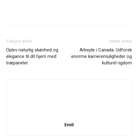
Facebook
Twitter
Google+
Pi
Tidligere artikel
Næste artikel
Oplev naturlig skønhed og
Arbejde i Canada: Udforsk
elegance til dit hjem med
enorme karrieremuligheder og
træpaneler
kulturel rigdom
Emil