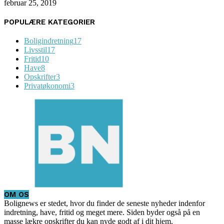
februar 25, 2019
POPULÆRE KATEGORIER
Boligindretning
17
Livsstil
17
Fritid
10
Have
8
Opskrifter
3
Privatøkonomi
3
OM OS
Bolignews er stedet, hvor du finder de seneste nyheder indenfor
indretning, have, fritid og meget mere. Siden byder også på en
masse lækre opskrifter du kan nyde godt af i dit hjem.