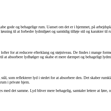
skabe gode og behagelige rum. Uanset om det er i hjemmet, på arbejdsplad
øsning til at forbedre lydmiljøet og samtidig tilføje stil og karakter til 
fter for at reducere efterklang og støjniveau. De findes i mange former, 
t til at absorbere lydbølger og skabe et mere dæmpet og behageligt lydmi
stål, som reflekterer lyd i stedet for at absorbere den. Det skaber rumk
lrum i private hjem.
 med det samme. Lyd bliver mere behagelig, samtaler lettere at føre, og