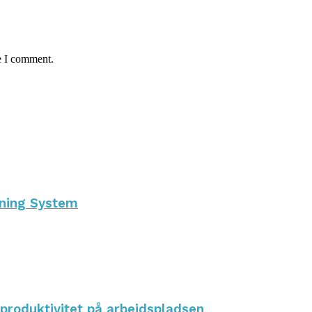
e I comment.
nning System
 produktivitet på arbejdspladsen