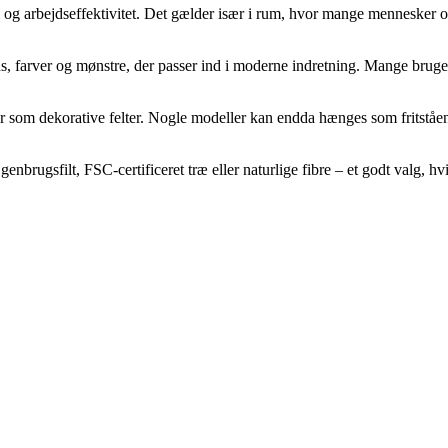
l og arbejdseffektivitet. Det gælder især i rum, hvor mange mennesker o
igns, farver og mønstre, der passer ind i moderne indretning. Mange br
er som dekorative felter. Nogle modeller kan endda hænges som fritståen
enbrugsfilt, FSC-certificeret træ eller naturlige fibre – et godt valg, hv