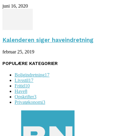
juni 16, 2020
Kalenderen siger haveindretning
februar 25, 2019
POPULÆRE KATEGORIER
Boligindretning
17
Livsstil
17
Fritid
10
Have
8
Opskrifter
3
Privatøkonomi
3