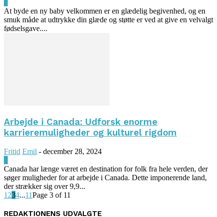
0
At byde en ny baby velkommen er en glædelig begivenhed, og en
smuk måde at udtrykke din glæde og støtte er ved at give en velvalgt
fødselsgave....
Arbejde i Canada: Udforsk enorme
karrieremuligheder og kulturel rigdom
Fritid
Emil
-
december 28, 2024
0
Canada har længe været en destination for folk fra hele verden, der
søger muligheder for at arbejde i Canada. Dette imponerende land,
der strækker sig over 9,9...
1
2
3
4
...
11
Page 3 of 11
REDAKTIONENS UDVALGTE