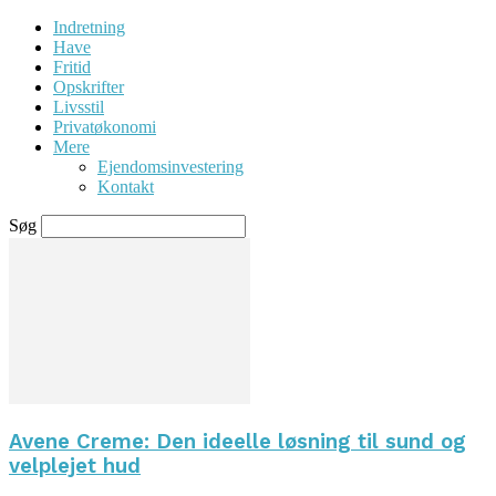
Indretning
Have
Fritid
Opskrifter
Livsstil
Privatøkonomi
Mere
Ejendomsinvestering
Kontakt
Søg
Avene Creme: Den ideelle løsning til sund og
velplejet hud