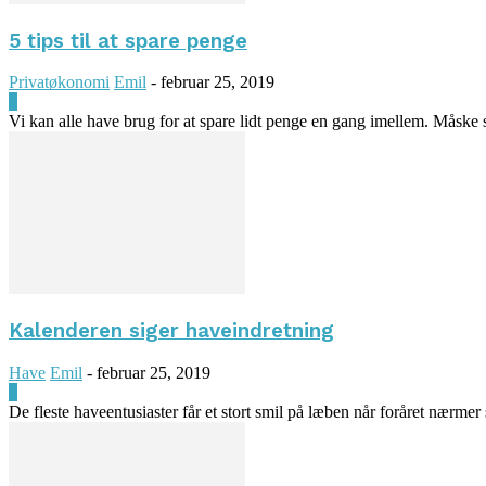
5 tips til at spare penge
Privatøkonomi
Emil
-
februar 25, 2019
0
Vi kan alle have brug for at spare lidt penge en gang imellem. Måske spa
Kalenderen siger haveindretning
Have
Emil
-
februar 25, 2019
0
De fleste haveentusiaster får et stort smil på læben når foråret nærme