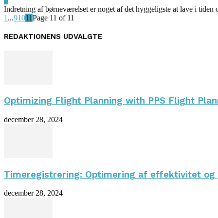
0
Indretning af børneværelset er noget af det hyggeligste at lave i tiden o
1
...
9
10
11
Page 11 of 11
REDAKTIONENS UDVALGTE
Optimizing Flight Planning with PPS Flight Pla
december 28, 2024
Timeregistrering: Optimering af effektivitet og
december 28, 2024