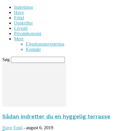
Indretning
Have
Fritid
Opskrifter
Livsstil
Privatøkonomi
Mere
Ejendomsinvestering
Kontakt
Søg
Sådan indretter du en hyggelig terrasse
Have
Emil
-
august 6, 2019