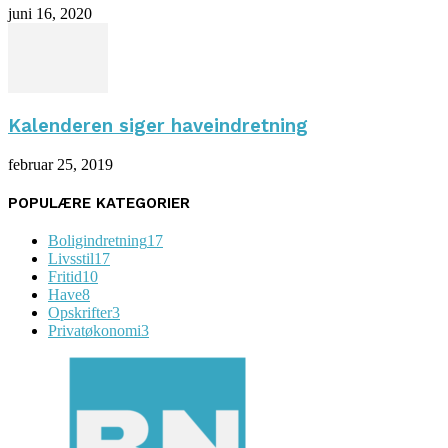
juni 16, 2020
Kalenderen siger haveindretning
februar 25, 2019
POPULÆRE KATEGORIER
Boligindretning
17
Livsstil
17
Fritid
10
Have
8
Opskrifter
3
Privatøkonomi
3