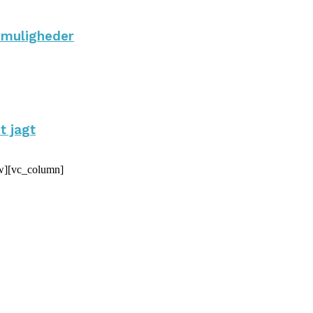
 muligheder
t jagt
w][vc_column]