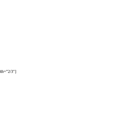
dth=”2/3″]