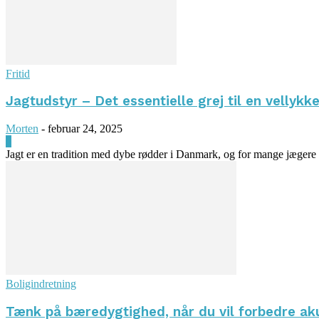
Fritid
Jagtudstyr – Det essentielle grej til en vellykke
Morten
-
februar 24, 2025
0
Jagt er en tradition med dybe rødder i Danmark, og for mange jægere er 
Boligindretning
Tænk på bæredygtighed, når du vil forbedre ak