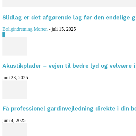
Slidlag er det afgørende lag før den endelige 
Boligindretning
Morten
-
juli 15, 2025
0
Akustikplader – vejen til bedre lyd og velvære 
juni 23, 2025
Få professionel gardinvejledning direkte i din b
juni 4, 2025