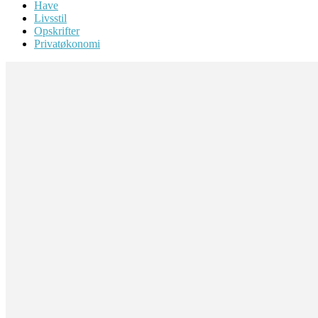
Have
Livsstil
Opskrifter
Privatøkonomi