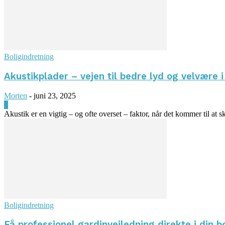
Boligindretning
Akustikplader – vejen til bedre lyd og velvære 
Morten
-
juni 23, 2025
0
Akustik er en vigtig – og ofte overset – faktor, når det kommer til at
Boligindretning
Få professionel gardinvejledning direkte i din b