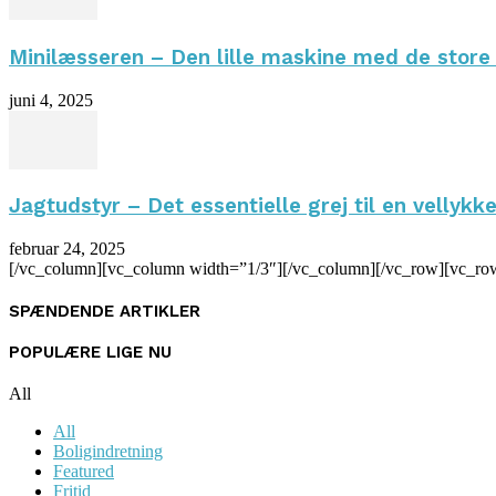
Minilæsseren – Den lille maskine med de store
juni 4, 2025
Jagtudstyr – Det essentielle grej til en vellykke
februar 24, 2025
[/vc_column][vc_column width=”1/3″][/vc_column][/vc_row][vc_ro
SPÆNDENDE ARTIKLER
POPULÆRE LIGE NU
All
All
Boligindretning
Featured
Fritid