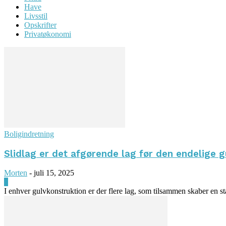
Have
Livsstil
Opskrifter
Privatøkonomi
Boligindretning
Slidlag er det afgørende lag før den endelige 
Morten
-
juli 15, 2025
0
I enhver gulvkonstruktion er der flere lag, som tilsammen skaber en sta