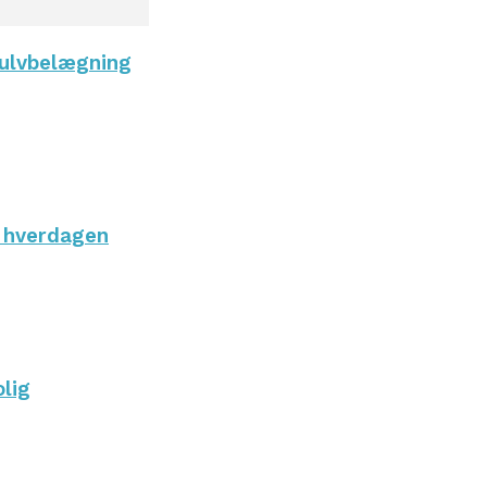
gulvbelægning
i hverdagen
olig