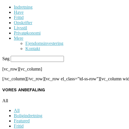
Indretning
Have
Fritid
Opskrifter
Livsstil
Privatøkonomi
Mere
Ejendomsinvestering
Kontakt
Søg
[vc_row][vc_column]
[/vc_column][/vc_row][vc_row el_class=”td-ss-row”][vc_column wi
VORES ANBEFALING
All
All
Boligindretning
Featured
Fritid