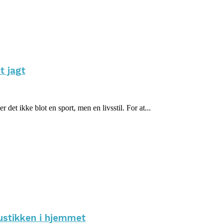
t jagt
det ikke blot en sport, men en livsstil. For at...
ustikken i hjemmet