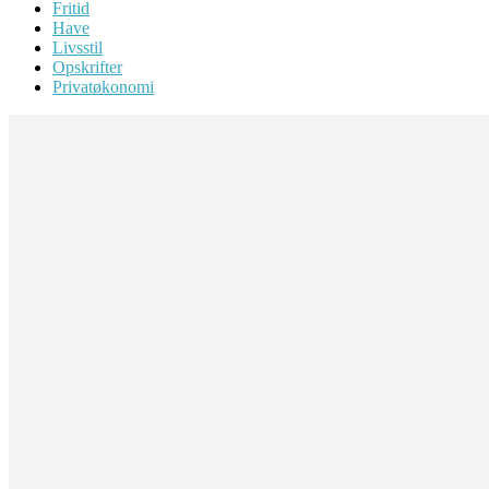
Fritid
Have
Livsstil
Opskrifter
Privatøkonomi