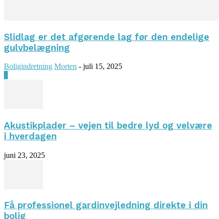
Slidlag er det afgørende lag før den endelige
gulvbelægning
Boligindretning
Morten
-
juli 15, 2025
0
Akustikplader – vejen til bedre lyd og velvære
i hverdagen
juni 23, 2025
Få professionel gardinvejledning direkte i din
bolig