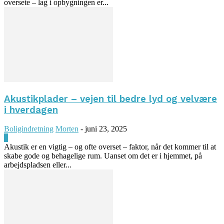
oversete – lag i opbygningen er...
Akustikplader – vejen til bedre lyd og velvære
i hverdagen
Boligindretning
Morten
-
juni 23, 2025
0
Akustik er en vigtig – og ofte overset – faktor, når det kommer til at
skabe gode og behagelige rum. Uanset om det er i hjemmet, på
arbejdspladsen eller...