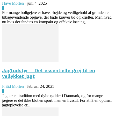
Have
Morten
-
juni 4, 2025
0
For mange boligejere er havearbejde og vedligehold af grunden en
tilbagevendende opgave, der både kræver tid og kræfter. Men hvad
nu hvis der fandtes en kompakt og effektiv løsning,...
Jagtudstyr – Det essentielle grej til en
vellykket jagt
Fritid
Morten
-
februar 24, 2025
0
Jagt er en tradition med dybe rødder i Danmark, og for mange
jægere er det ikke blot en sport, men en livsstil. For at få en optimal
jagtoplevelse er...