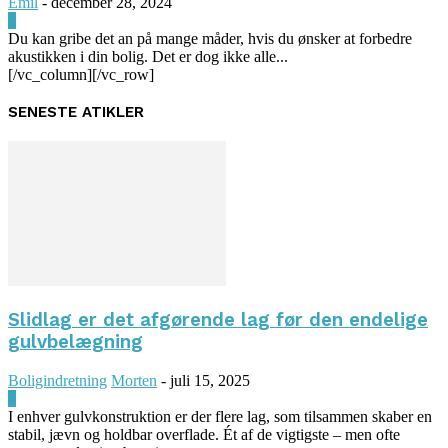
Emil
-
december 28, 2024
0
Du kan gribe det an på mange måder, hvis du ønsker at forbedre
akustikken i din bolig. Det er dog ikke alle...
[/vc_column][/vc_row]
SENESTE ATIKLER
Slidlag er det afgørende lag før den endelige
gulvbelægning
Boligindretning
Morten
-
juli 15, 2025
0
I enhver gulvkonstruktion er der flere lag, som tilsammen skaber en
stabil, jævn og holdbar overflade. Ét af de vigtigste – men ofte