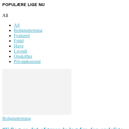
POPULÆRE LIGE NU
All
All
Boligindretning
Featured
Fritid
Have
Livsstil
Opskrifter
Privatøkonomi
Boligindretning