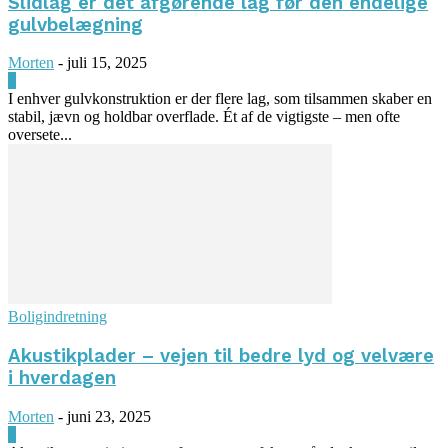
Slidlag er det afgørende lag før den endelige
gulvbelægning
Morten
-
juli 15, 2025
0
I enhver gulvkonstruktion er der flere lag, som tilsammen skaber en
stabil, jævn og holdbar overflade. Ét af de vigtigste – men ofte
oversete...
Boligindretning
Akustikplader – vejen til bedre lyd og velvære
i hverdagen
Morten
-
juni 23, 2025
0