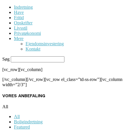
Indretning
Have
Fritid
Opskrifter
Livsstil
Privatøkonomi
Mere
Ejendomsinvestering
Kontakt
Søg
[vc_row][vc_column]
[/vc_column][/vc_row][vc_row el_class=”td-ss-row”][vc_column
width=”2/3″]
VORES ANBEFALING
All
All
Boligindretning
Featured