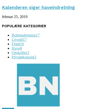
Kalenderen siger haveindretning
februar 25, 2019
POPULÆRE KATEGORIER
Boligindretning
17
Livsstil
17
Fritid
10
Have
8
Opskrifter
3
Privatøkonomi
3