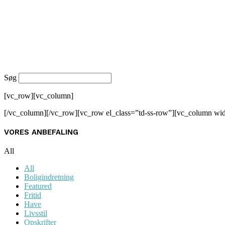
Søg
[vc_row][vc_column]
[/vc_column][/vc_row][vc_row el_class=”td-ss-row”][vc_column wi
VORES ANBEFALING
All
All
Boligindretning
Featured
Fritid
Have
Livsstil
Opskrifter