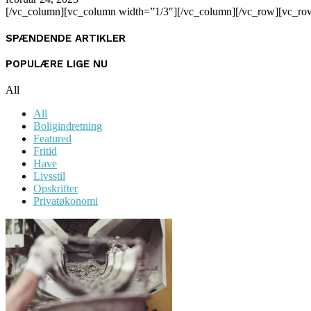
[/vc_column][vc_column width=”1/3″][/vc_column][/vc_row][vc_ro
SPÆNDENDE ARTIKLER
POPULÆRE LIGE NU
All
All
Boligindretning
Featured
Fritid
Have
Livsstil
Opskrifter
Privatøkonomi