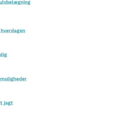
gulvbelægning
i hverdagen
olig
 muligheder
t jagt