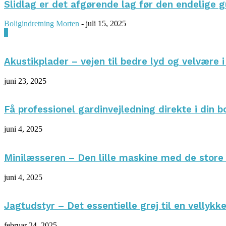
Slidlag er det afgørende lag før den endelige 
Boligindretning
Morten
-
juli 15, 2025
0
Akustikplader – vejen til bedre lyd og velvære 
juni 23, 2025
Få professionel gardinvejledning direkte i din b
juni 4, 2025
Minilæsseren – Den lille maskine med de store
juni 4, 2025
Jagtudstyr – Det essentielle grej til en vellykke
februar 24, 2025