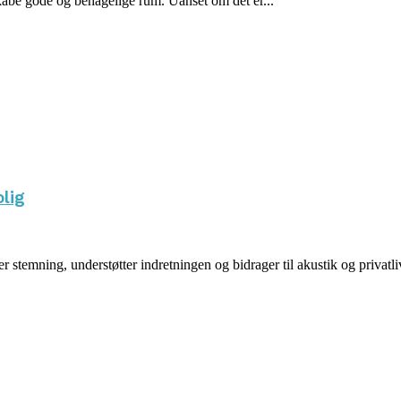
 skabe gode og behagelige rum. Uanset om det er...
olig
stemning, understøtter indretningen og bidrager til akustik og privatl