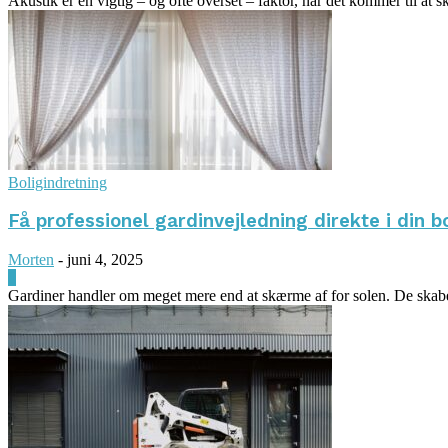
Akustik er en vigtig – og ofte overset – faktor, når det kommer til at
Boligindretning
Få professionel gardinvejledning direkte i din b
Morten
-
juni 4, 2025
0
Gardiner handler om meget mere end at skærme af for solen. De skaber 