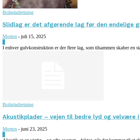
Boligindretning
Slidlag er det afgørende lag før den endelige 
Morten
-
juli 15, 2025
0
I enhver gulvkonstruktion er der flere lag, som tilsammen skaber en sta
Boligindretning
Akustikplader – vejen til bedre lyd og velvære 
Morten
-
juni 23, 2025
0