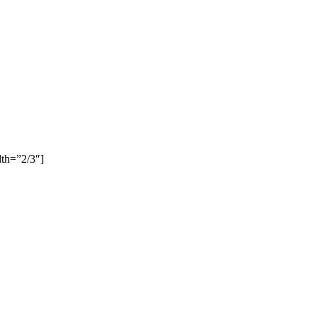
dth=”2/3″]