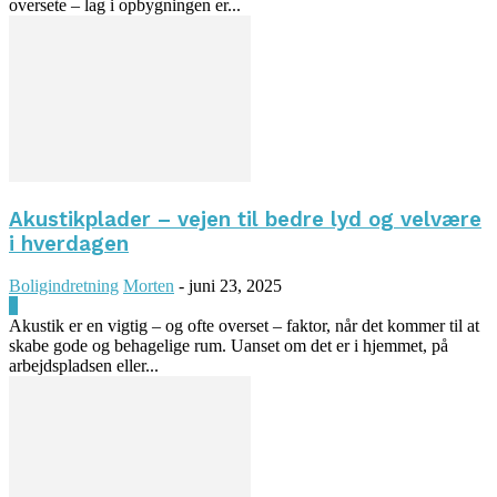
oversete – lag i opbygningen er...
Akustikplader – vejen til bedre lyd og velvære
i hverdagen
Boligindretning
Morten
-
juni 23, 2025
0
Akustik er en vigtig – og ofte overset – faktor, når det kommer til at
skabe gode og behagelige rum. Uanset om det er i hjemmet, på
arbejdspladsen eller...