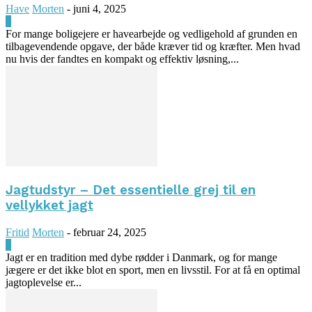
Have
Morten
-
juni 4, 2025
0
For mange boligejere er havearbejde og vedligehold af grunden en
tilbagevendende opgave, der både kræver tid og kræfter. Men hvad
nu hvis der fandtes en kompakt og effektiv løsning,...
Jagtudstyr – Det essentielle grej til en
vellykket jagt
Fritid
Morten
-
februar 24, 2025
0
Jagt er en tradition med dybe rødder i Danmark, og for mange
jægere er det ikke blot en sport, men en livsstil. For at få en optimal
jagtoplevelse er...