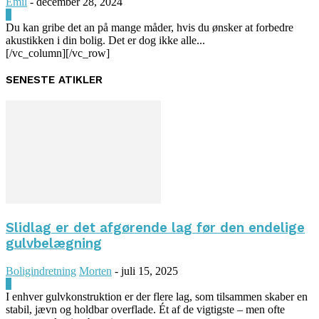
Emil
-
december 28, 2024
0
Du kan gribe det an på mange måder, hvis du ønsker at forbedre
akustikken i din bolig. Det er dog ikke alle...
[/vc_column][/vc_row]
SENESTE ATIKLER
Slidlag er det afgørende lag før den endelige
gulvbelægning
Boligindretning
Morten
-
juli 15, 2025
0
I enhver gulvkonstruktion er der flere lag, som tilsammen skaber en
stabil, jævn og holdbar overflade. Ét af de vigtigste – men ofte