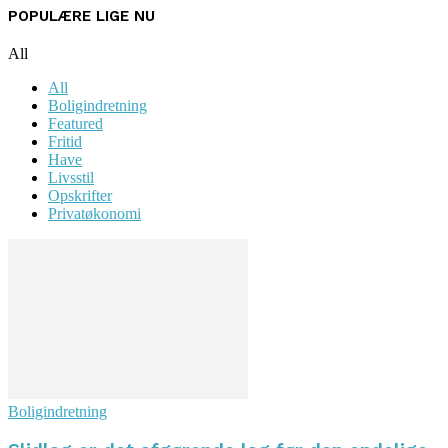
POPULÆRE LIGE NU
All
All
Boligindretning
Featured
Fritid
Have
Livsstil
Opskrifter
Privatøkonomi
Boligindretning