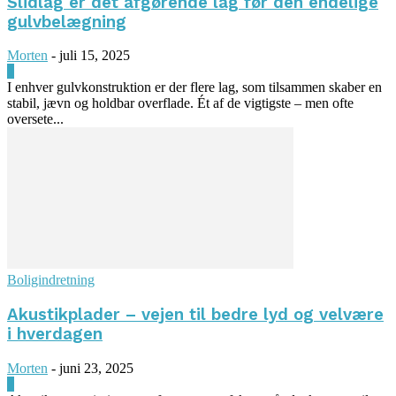
Slidlag er det afgørende lag før den endelige
gulvbelægning
Morten
-
juli 15, 2025
0
I enhver gulvkonstruktion er der flere lag, som tilsammen skaber en
stabil, jævn og holdbar overflade. Ét af de vigtigste – men ofte
oversete...
Boligindretning
Akustikplader – vejen til bedre lyd og velvære
i hverdagen
Morten
-
juni 23, 2025
0