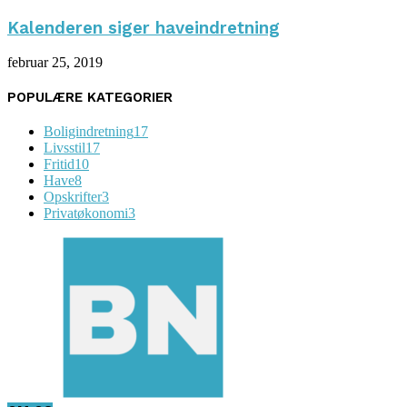
Kalenderen siger haveindretning
februar 25, 2019
POPULÆRE KATEGORIER
Boligindretning
17
Livsstil
17
Fritid
10
Have
8
Opskrifter
3
Privatøkonomi
3