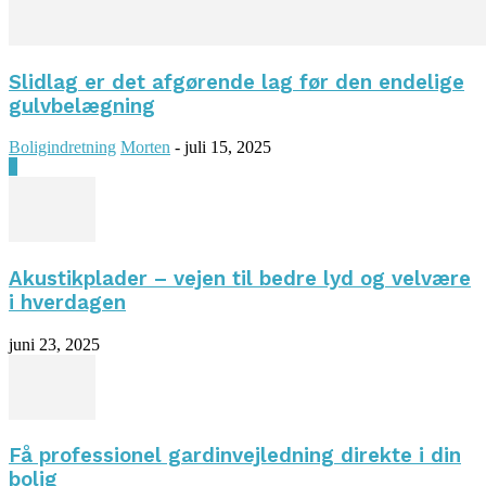
Slidlag er det afgørende lag før den endelige
gulvbelægning
Boligindretning
Morten
-
juli 15, 2025
0
Akustikplader – vejen til bedre lyd og velvære
i hverdagen
juni 23, 2025
Få professionel gardinvejledning direkte i din
bolig