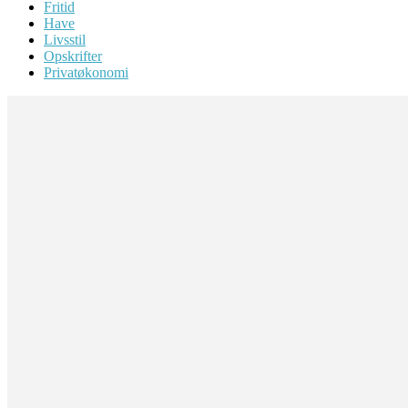
Fritid
Have
Livsstil
Opskrifter
Privatøkonomi