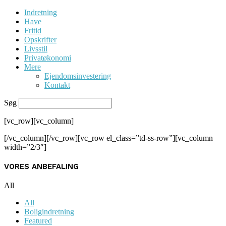
Indretning
Have
Fritid
Opskrifter
Livsstil
Privatøkonomi
Mere
Ejendomsinvestering
Kontakt
Søg
[vc_row][vc_column]
[/vc_column][/vc_row][vc_row el_class=”td-ss-row”][vc_column
width=”2/3″]
VORES ANBEFALING
All
All
Boligindretning
Featured